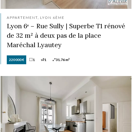
APPARTEMENT, LYON 6ÈME
Lyon 6ᵉ – Rue Sully | Superbe T1 rénové
de 32 m² à deux pas de la place
Maréchal Lyautey
220 000 €
1
1
31.76 m²