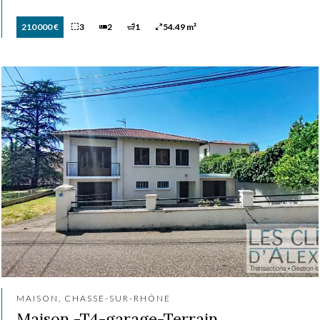
210 000 €
3
2
1
54.49 m²
MAISON, CHASSE-SUR-RHÔNE
Maison -T4-garage-Terrain