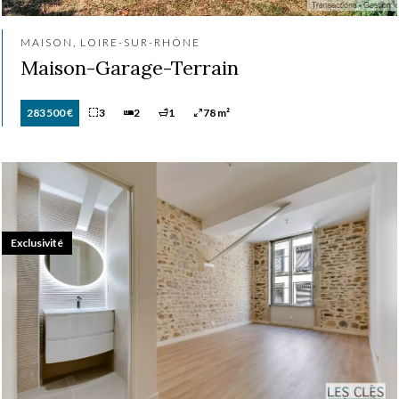
MAISON, LOIRE-SUR-RHÔNE
Maison-Garage-Terrain
283 500 €
3
2
1
78 m²
Exclusivité