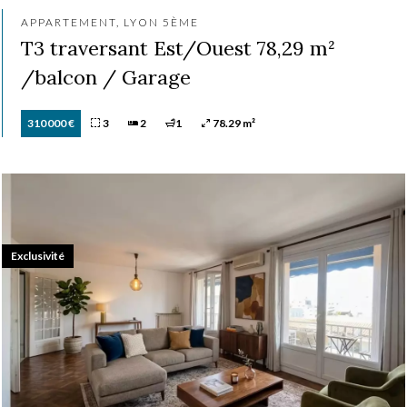
APPARTEMENT, LYON 5ÈME
T3 traversant Est/Ouest 78,29 m²
/balcon / Garage
310 000 €
3
2
1
78.29 m²
Exclusivité