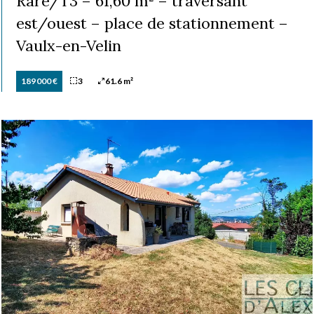
Rare/T3 – 61,60 m² – traversant
est/ouest – place de stationnement –
Vaulx-en-Velin
189 000 €
3
61.6 m²