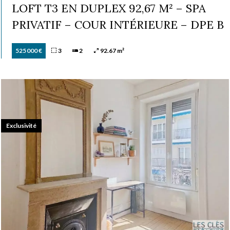
LOFT T3 EN DUPLEX 92,67 M² – SPA
PRIVATIF – COUR INTÉRIEURE – DPE B
525 000 €
3
2
92.67 m²
Exclusivité