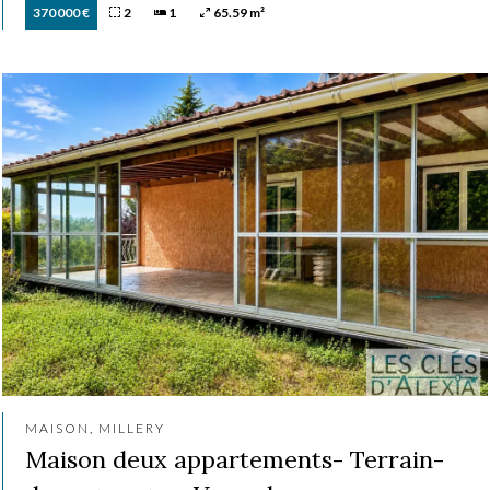
370 000 €
2
1
65.59 m²
MAISON, MILLERY
Maison deux appartements- Terrain-