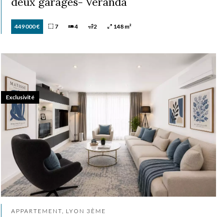
deux garages- Veranda
449 000 €
7
4
2
148 m²
Exclusivité
APPARTEMENT, LYON 3ÈME