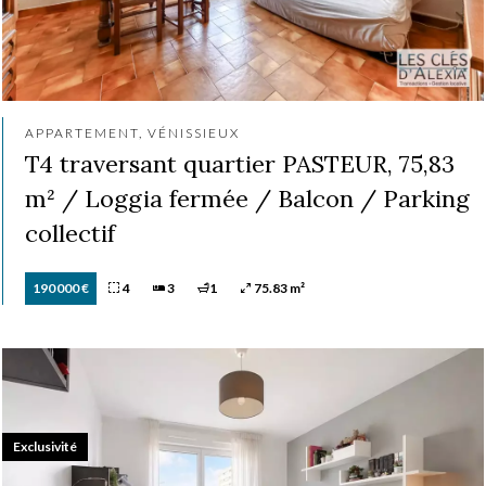
APPARTEMENT, VÉNISSIEUX
T4 traversant quartier PASTEUR, 75,83
m² / Loggia fermée / Balcon / Parking
collectif
190 000 €
4
3
1
75.83 m²
Exclusivité