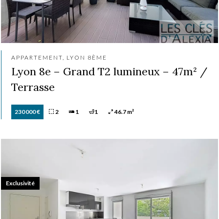
APPARTEMENT, LYON 8ÈME
Lyon 8e – Grand T2 lumineux – 47m² /
Terrasse
230 000 €
2
1
1
46.7 m²
Exclusivité