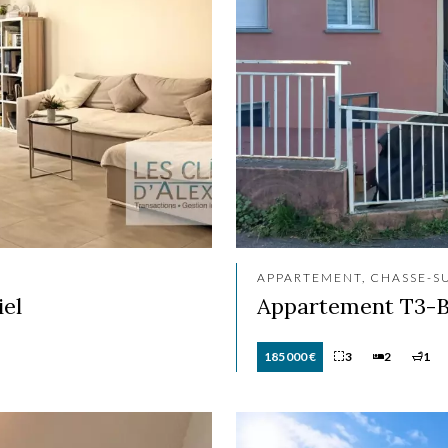
APPARTEMENT, CHASSE-S
iel
Appartement T3-B
185 000 €
3
2
1