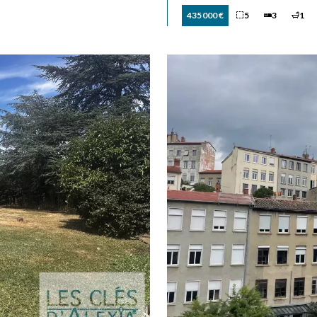
435 000 €
5
3
1