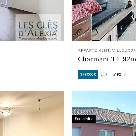
APPARTEMENT, VILLEURB
Charmant T4 ,92m
379 000 €
4
92 m²
Exclusivité