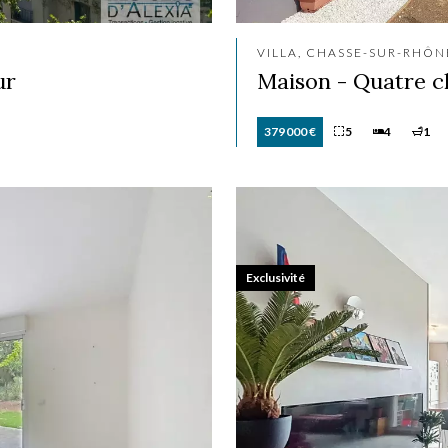
VILLA, CHASSE-SUR-RHÔN
ur
Maison - Quatre 
379 000 €
5
4
1
Exclusivité