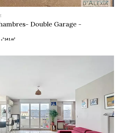
E
chambres- Double Garage -
141 m²