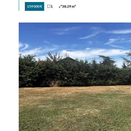
159 000 €
1
38.29 m²