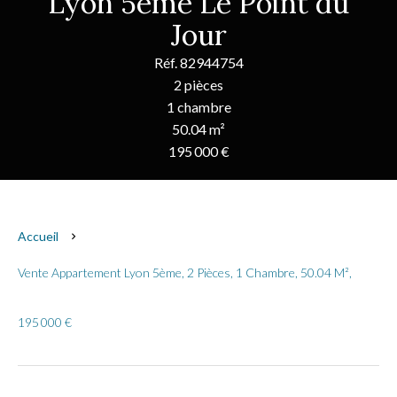
Lyon 5ème Le Point du
Jour
Réf. 82944754
2 pièces
1 chambre
50.04 m²
195 000 €
Accueil
Vente Appartement Lyon 5ème, 2 Pièces, 1 Chambre, 50.04 M²,
195 000 €