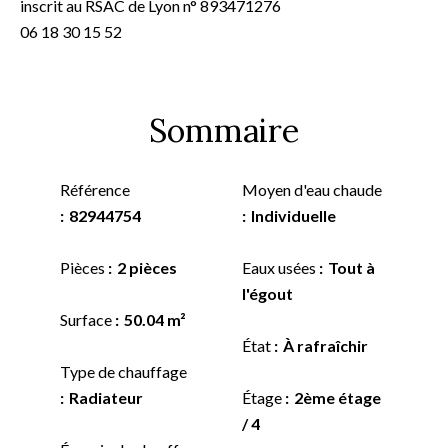
inscrit au RSAC de Lyon n° 893471276
06 18 30 15 52
Sommaire
Référence
Moyen d'eau chaude
82944754
Individuelle
Pièces
2 pièces
Eaux usées
Tout à
l'égout
Surface
50.04 m²
État
À rafraîchir
Type de chauffage
Radiateur
Étage
2ème étage
/ 4