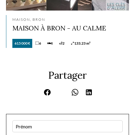
MAISON, BRON
MAISON À BRON - AU CALME
615 000 €
6
4
2
133.23 m²
Partager