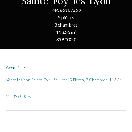
Sainte-Foy-lès-Lyon
Réf. 86167259
5 pièces
3 chambres
113.36 m²
399 000 €
Accueil
Vente Maison Sainte-Foy-Lès-Lyon, 5 Pièces, 3 Chambres, 113.36
M², 399 000 €