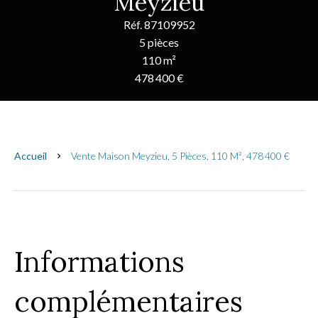
Meyzieu
Réf. 87109952
5 pièces
110 m²
478 400 €
Accueil
Vente Maison Meyzieu, 5 Pièces, 110 M², 478 400 €
Informations
complémentaires