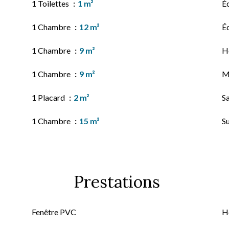
1 Toilettes
1 m²
É
1 Chambre
12 m²
É
1 Chambre
9 m²
H
1 Chambre
9 m²
M
1 Placard
2 m²
Sa
1 Chambre
15 m²
S
Prestations
Fenêtre PVC
H