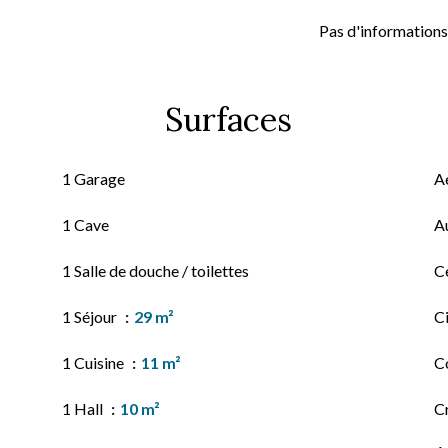
Pas d'informations
Surfaces
1 Garage
A
1 Cave
A
1 Salle de douche / toilettes
Ce
1 Séjour
29 m²
C
1 Cuisine
11 m²
C
1 Hall
10 m²
C