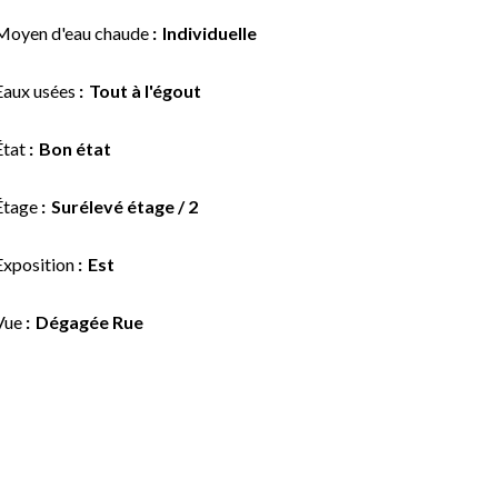
Moyen d'eau chaude
Individuelle
Eaux usées
Tout à l'égout
État
Bon état
Étage
Surélevé étage / 2
Exposition
Est
Vue
Dégagée Rue