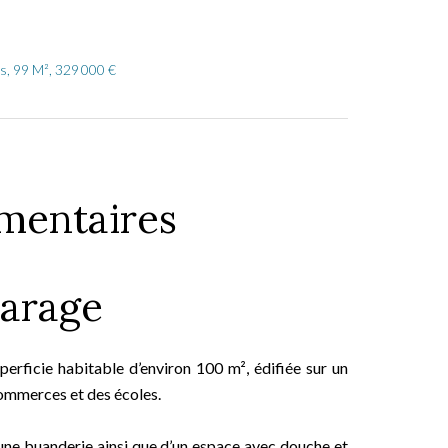
s, 99 M², 329 000 €
mentaires
arage
perficie habitable d’environ 100 m², édifiée sur un
commerces et des écoles.
 une buanderie ainsi que d’un espace avec douche et