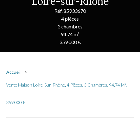
Loire-sur-Rhône
Réf. 85933670
4 pièces
3 chambres
94.74 m²
359 000 €
Accueil
Vente Maison Loire-Sur-Rhône, 4 Pièces, 3 Chambres, 94.74 M²,
359 000 €