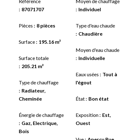
Référence
Moyen de chauffage
87071707
Individuel
Pièces
8 pièces
Type d'eau chaude
Chaudière
Surface
195.16 m²
Moyen d'eau chaude
Surface totale
Individuelle
205.21 m²
Eaux usées
Tout à
Type de chauffage
l'égout
Radiateur,
Cheminée
État
Bon état
Énergie de chauffage
Exposition
Est,
Gaz, Electrique,
Ouest
Bois
Vue
Aperçu Rue