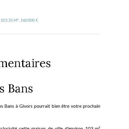
, 103.35 M², 160 000 €
mentaires
rs Bans
des Bans à Givors pourrait bien être votre prochain
usivité cette maison de ville d'environ 103 m²