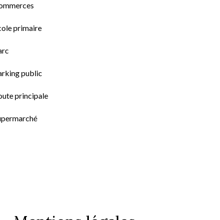
ommerces
cole primaire
arc
arking public
ute principale
upermarché