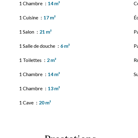
1 Chambre
14 m²
C
1 Cuisine
17 m²
É
1 Salon
21 m²
P
1 Salle de douche
6 m²
P
1 Toilettes
2 m²
Ro
1 Chambre
14 m²
S
1 Chambre
13 m²
1 Cave
20 m²