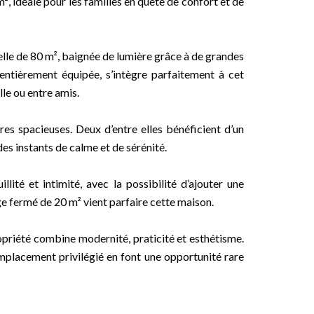
, idéale pour les familles en quête de confort et de
elle de 80 m², baignée de lumière grâce à de grandes
, entièrement équipée, s’intègre parfaitement à cet
le ou entre amis.
es spacieuses. Deux d’entre elles bénéficient d’un
es instants de calme et de sérénité.
illité et intimité, avec la possibilité d’ajouter une
ge fermé de 20 m² vient parfaire cette maison.
opriété combine modernité, praticité et esthétisme.
placement privilégié en font une opportunité rare