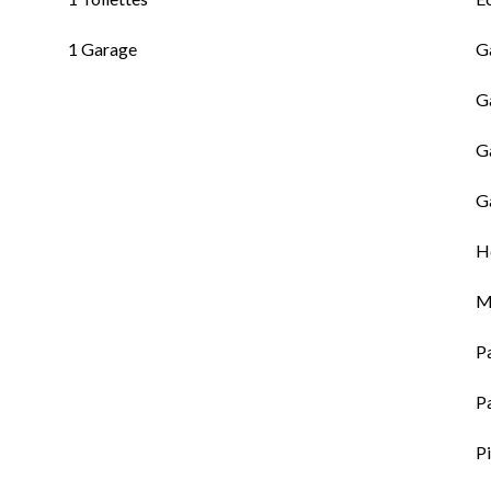
1 Garage
G
G
G
G
Hô
M
P
P
Pi