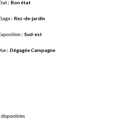
État
Bon état
Étage
Rez-de-jardin
Exposition
Sud-est
Vue
Dégagée Campagne
 disponibles