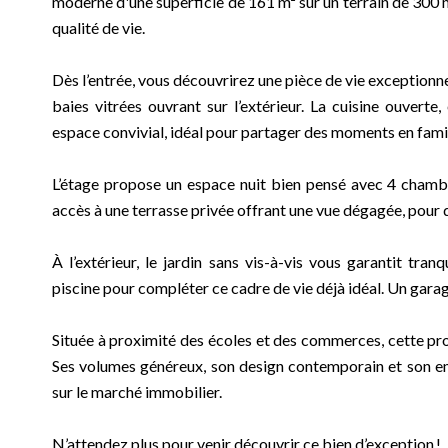
moderne d'une superficie de 161 m² sur un terrain de 300 m²
qualité de vie.
Dès l’entrée, vous découvrirez une pièce de vie exceptionn
baies vitrées ouvrant sur l’extérieur. La cuisine ouverte
espace convivial, idéal pour partager des moments en famil
L’étage propose un espace nuit bien pensé avec 4 chambr
accès à une terrasse privée offrant une vue dégagée, pour d
À l’extérieur, le jardin sans vis-à-vis vous garantit tranqu
piscine pour compléter ce cadre de vie déjà idéal. Un gara
Située à proximité des écoles et des commerces, cette pr
Ses volumes généreux, son design contemporain et son em
sur le marché immobilier.
N’attendez plus pour venir découvrir ce bien d’exception !