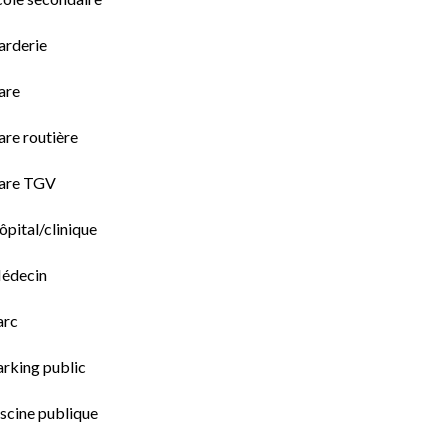
arderie
are
are routière
are TGV
pital/clinique
édecin
arc
arking public
scine publique