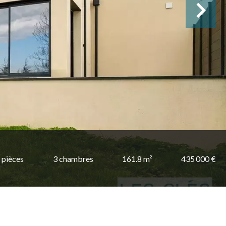
 pièces
3 chambres
161.8 m²
435 000 €