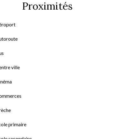
Proximités
éroport
utoroute
us
ntre ville
inéma
ommerces
rèche
cole primaire
cole secondaire