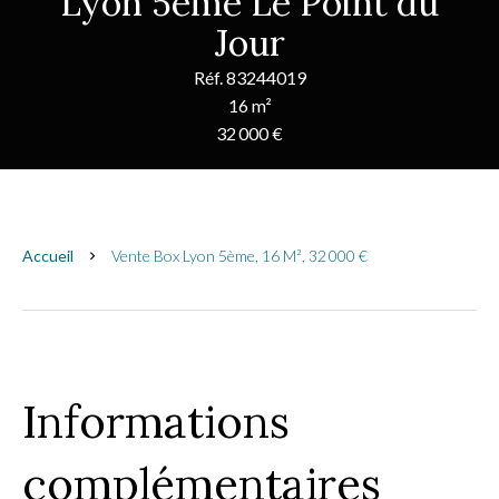
Lyon 5ème Le Point du
Jour
Réf. 83244019
16 m²
32 000 €
Accueil
Vente Box Lyon 5ème, 16 M², 32 000 €
Informations
complémentaires