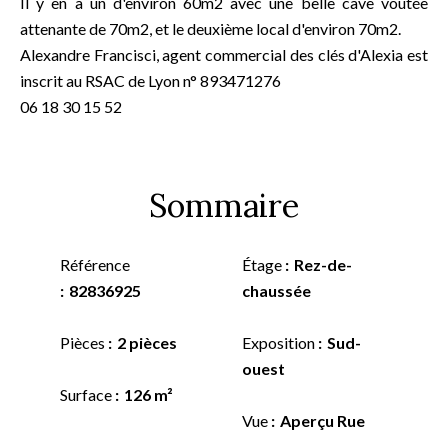
Il y en a un d'environ 60m2 avec une belle cave voutée
attenante de 70m2, et le deuxième local d'environ 70m2.
Alexandre Francisci, agent commercial des clés d'Alexia est
inscrit au RSAC de Lyon n° 893471276
06 18 30 15 52
Sommaire
Référence
Étage
Rez-de-
82836925
chaussée
Pièces
2 pièces
Exposition
Sud-
ouest
Surface
126 m²
Vue
Aperçu Rue