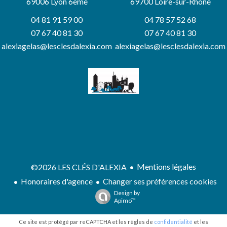
69006
Lyon 6ème
69700 Loire-sur-Rhône
04 81 91 59 00
04 78 57 52 68
07 67 40 81 30
07 67 40 81 30
alexiagelas@lesclesdalexia.com
alexiagelas@lesclesdalexia.com
Mentions légales
©2026 LES CLÉS D'ALEXIA
Honoraires d'agence
Changer ses préférences cookies
Design by
Apimo™
Ce site est protégé par reCAPTCHA et les règles de
confidentialité
et les