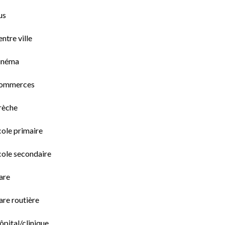
us
ntre ville
inéma
ommerces
rèche
cole primaire
cole secondaire
are
are routière
pital/clinique