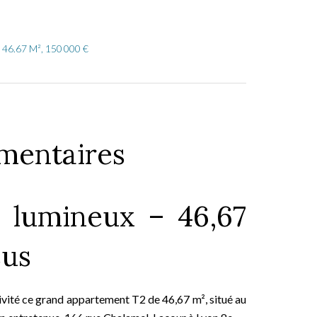
 46.67 M², 150 000 €
mentaires
 lumineux – 46,67
sus
vité ce grand appartement T2 de 46,67 m², situé au