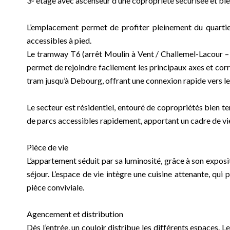
3ᵉ étage avec ascenseur d’une copropriété sécurisée et bi
L’emplacement permet de profiter pleinement du quartie
accessibles à pied.
Le tramway T6 (arrêt Moulin à Vent / Challemel-Lacour – Ar
permet de rejoindre facilement les principaux axes et corr
tram jusqu’à Debourg, offrant une connexion rapide vers le
Le secteur est résidentiel, entouré de copropriétés bien te
de parcs accessibles rapidement, apportant un cadre de vi
Pièce de vie
L’appartement séduit par sa luminosité, grâce à son exposit
séjour. L’espace de vie intègre une cuisine attenante, qui 
pièce conviviale.
Agencement et distribution
Dès l’entrée, un couloir distribue les différents espaces.