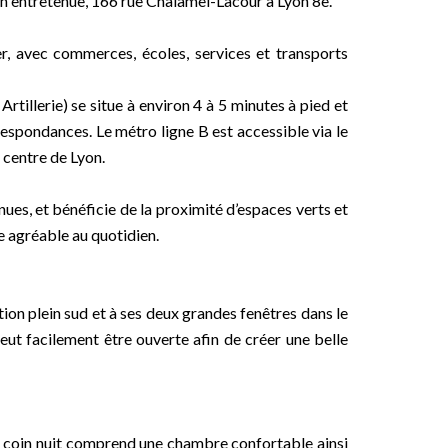
en entretenue, 166 rue Chalamel-Lacour à Lyon 8e.
r, avec commerces, écoles, services et transports
tillerie) se situe à environ 4 à 5 minutes à pied et
espondances. Le métro ligne B est accessible via le
 centre de Lyon.
nues, et bénéficie de la proximité d’espaces verts et
e agréable au quotidien.
ion plein sud et à ses deux grandes fenêtres dans le
peut facilement être ouverte afin de créer une belle
 Le coin nuit comprend une chambre confortable ainsi