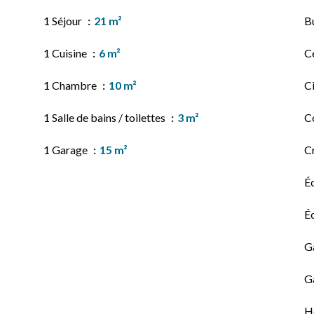
1 Séjour
21 m²
B
1 Cuisine
6 m²
Ce
1 Chambre
10 m²
C
1 Salle de bains / toilettes
3 m²
C
1 Garage
15 m²
C
É
É
G
G
Hô