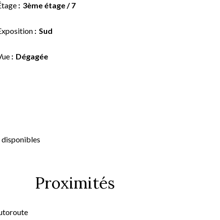
Étage
3ème étage / 7
Exposition
Sud
Vue
Dégagée
 disponibles
Proximités
utoroute