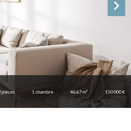
2 pièces
1 chambre
46.67 m²
150 000 €