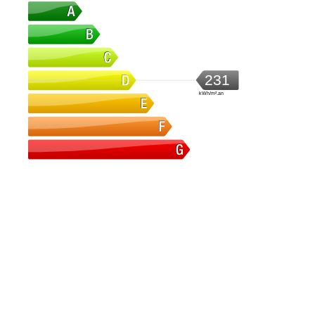
231
kWh/m².an