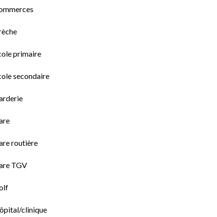
ommerces
rèche
cole primaire
cole secondaire
arderie
are
are routière
are TGV
olf
pital/clinique