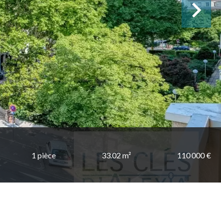
1 pièce
33.02 m²
110 000 €