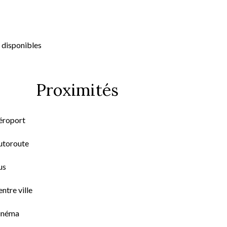
 disponibles
Proximités
éroport
utoroute
us
ntre ville
inéma