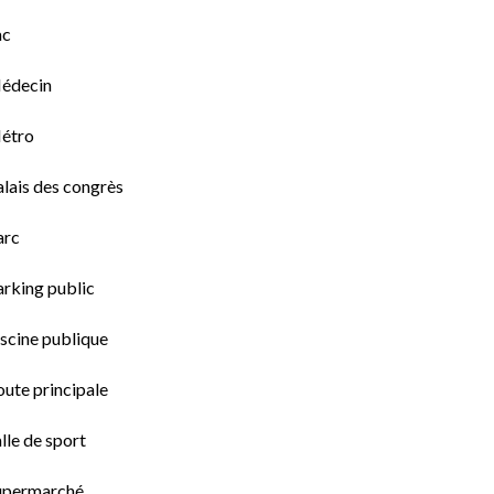
ac
édecin
étro
lais des congrès
arc
arking public
scine publique
ute principale
lle de sport
upermarché