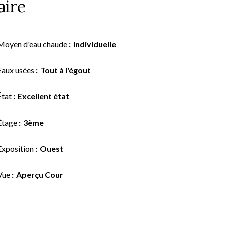
ire
Moyen d'eau chaude
Individuelle
Eaux usées
Tout à l'égout
État
Excellent état
Étage
3ème
Exposition
Ouest
Vue
Aperçu Cour