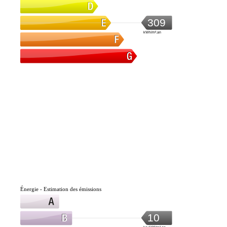
309
kWh/m².an
Énergie - Estimation des émissions
10