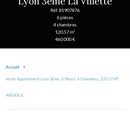
Lyon 3ème La Villette
Réf. 85907876
6 pièces
4 chambres
120.57 m²
460 000 €
Accueil
Vente Appartement Lyon 3ème, 6 Pièces, 4 Chambres, 120.57 M²,
460 000 €