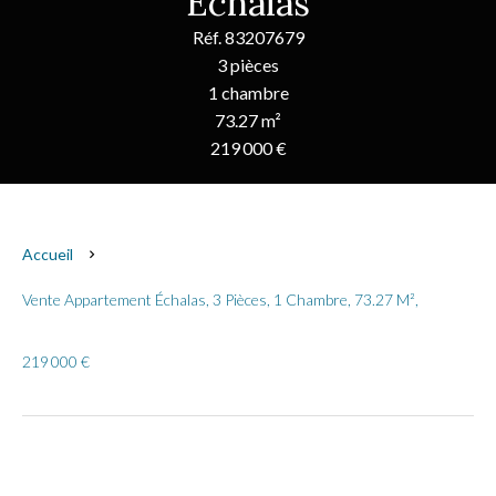
Échalas
Réf. 83207679
3 pièces
1 chambre
73.27 m²
219 000 €
Accueil
Vente Appartement Échalas, 3 Pièces, 1 Chambre, 73.27 M²,
219 000 €