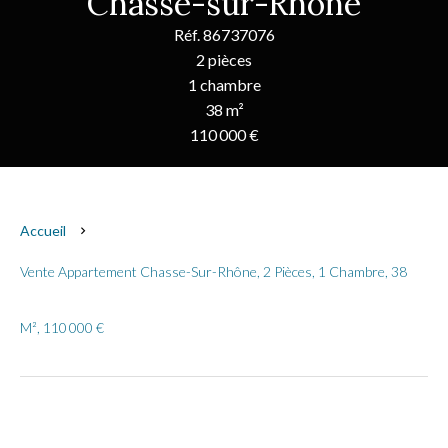
Chasse-sur-Rhône
Réf. 86737076
2 pièces
1 chambre
38 m²
110 000 €
Accueil
Vente Appartement Chasse-Sur-Rhône, 2 Pièces, 1 Chambre, 38
M², 110 000 €