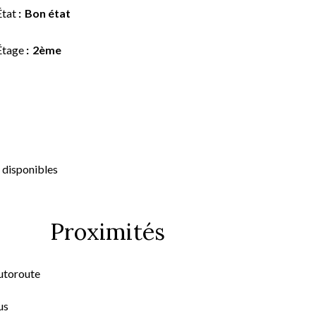
État
Bon état
Étage
2ème
 disponibles
Proximités
utoroute
us