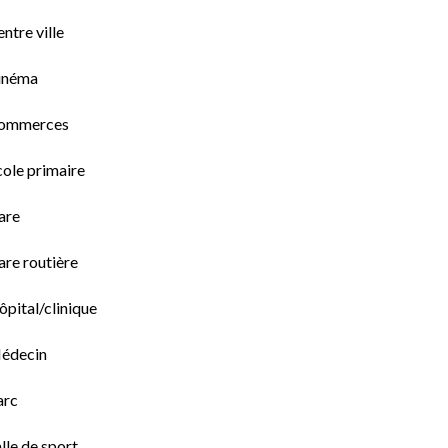
ntre ville
inéma
ommerces
cole primaire
are
are routière
pital/clinique
édecin
arc
lle de sport