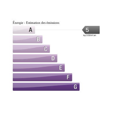
Énergie - Estimation des émissions
5
kg CO2/m².an