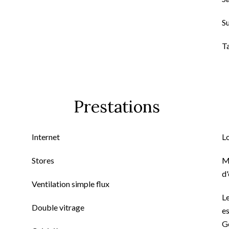
S
T
Prestations
Internet
L
Stores
M
d
Ventilation simple flux
Le
Double vitrage
es
G