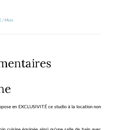
€ / Mois
mentaires
ne
opose en EXCLUSIVITÉ ce studio à la location non
n cuisine équipée ainsi qu'une salle de bain avec