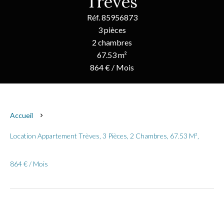
Trèves
Réf. 85956873
3 pièces
2 chambres
67.53 m²
864 € / Mois
Accueil
Location Appartement Trèves, 3 Pièces, 2 Chambres, 67.53 M²,
864 € / Mois