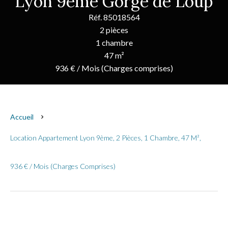
Lyon 9ème Gorge de Loup
Réf. 85018564
2 pièces
1 chambre
47 m²
936 € / Mois (Charges comprises)
Accueil
Location Appartement Lyon 9ème, 2 Pièces, 1 Chambre, 47 M²,
936 € / Mois (Charges Comprises)