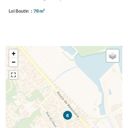
Loi Boutin
78 m²
+
−