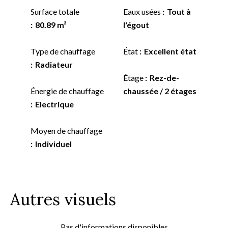
Surface totale
Eaux usées
Tout à
80.89 m²
l'égout
Type de chauffage
État
Excellent état
Radiateur
Étage
Rez-de-
Énergie de chauffage
chaussée / 2 étages
Electrique
Moyen de chauffage
Individuel
Autres visuels
Pas d'informations disponibles