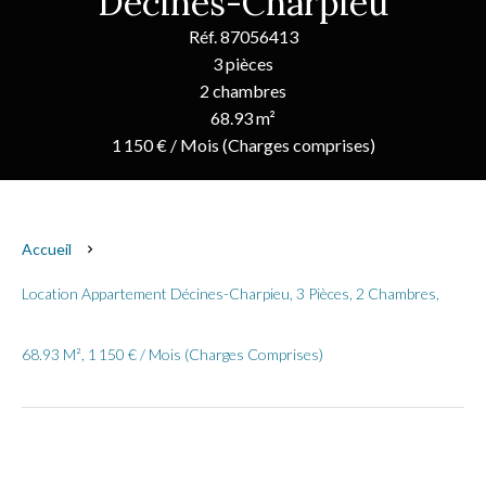
Décines-Charpieu
Réf. 87056413
3 pièces
2 chambres
68.93 m²
1 150 € / Mois (Charges comprises)
Accueil
Location Appartement Décines-Charpieu, 3 Pièces, 2 Chambres,
68.93 M², 1 150 € / Mois (Charges Comprises)